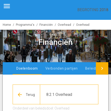
BEGROTING
2018
Home
Programma's
Financiën
Overhead
Overhead
Financiën
Doelenboom
Verbonden partijen
Beleidsindicat
8.2.1 Overhead
Onderdeel van beleidsdoel: Overhead