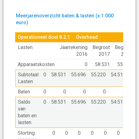
Meerjarenoverzicht baten & lasten (x 1.000
euro)
Operationeel doel 8.2.1
Overhead
Lasten
Jaarrekening
Begroot
Begroot
2016
2017
2018
Apparaatskosten
0
58.531
55.696
Subtotaal
0
58.531
55.696
55.220
54.517
54.
Lasten
Baten
0
0
0
0
0
Saldo
0
58.531
55.696
55.220
54.517
54.
van
baten en
lasten
Storting
0
0
0
0
0
0